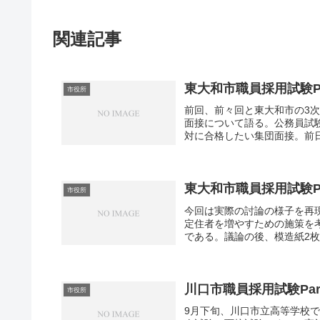
関連記事
東大和市職員採用試験Par
市役所
前回、前々回と東大和市の3
面接について語る。公務員試験
対に合格したい集団面接。前日
東大和市職員採用試験Par
市役所
今回は実際の討論の様子を再
定住者を増やすための施策を
である。議論の後、模造紙2枚
川口市職員採用試験Part
市役所
9月下旬、川口市立高等学校