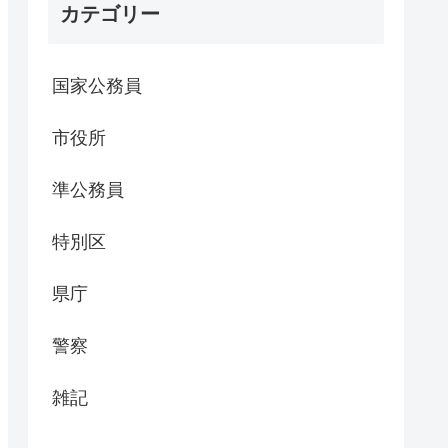
カテゴリー
国家公務員
市役所
準公務員
特別区
県庁
警察
雑記