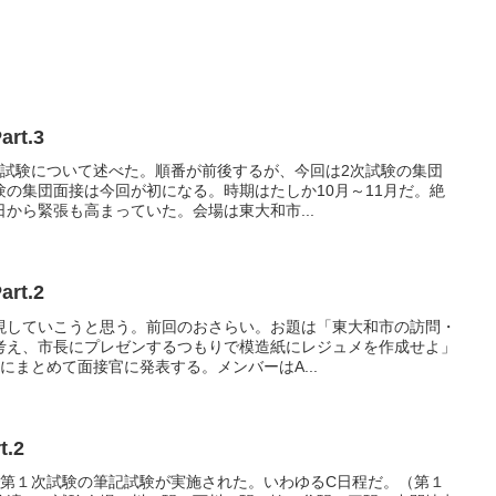
t.3
次試験について述べた。順番が前後するが、今回は2次試験の集団
の集団面接は今回が初になる。時期はたしか10月～11月だ。絶
から緊張も高まっていた。会場は東大和市...
t.2
現していこうと思う。前回のおさらい。お題は「東大和市の訪問・
考え、市長にプレゼンするつもりで模造紙にレジュメを作成せよ」
にまとめて面接官に発表する。メンバーはA...
.2
で第１次試験の筆記試験が実施された。いわゆるC日程だ。（第１